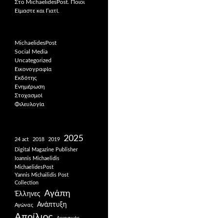
Στο MichaelidesPost. Ποιοι
Είμαστε και Γιατί.
MichaelidesPost
Social Media
Uncategorized
Εικονογραφία
Εκδότης
Ενημέρωση
Στοχασμοί
Φιλευλογία
2025
24 act
2018
2019
Digital Magazine Publisher
Ioannis Michaelidis
MichaelidesPost
Yannis Michailidis Post
Collection
Αγάπη
Έλληνες
Ανάπτυξη
Αγώνας
Απρίλιος