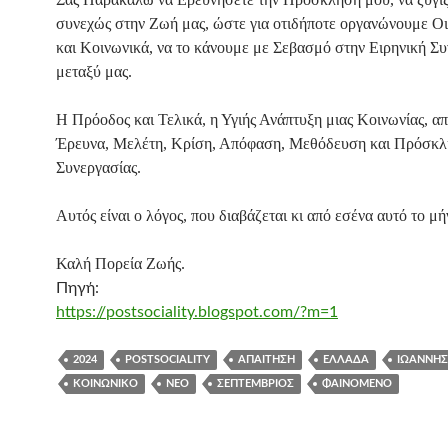
συνεχώς στην Ζωή μας, ώστε για οτιδήποτε οργανώνουμε Ο
και Κοινωνικά, να το κάνουμε με Σεβασμό στην Ειρηνική Σ
μεταξύ μας.
Η Πρόοδος και Τελικά, η Υγιής Ανάπτυξη μιας Κοινωνίας, απ
Έρευνα, Μελέτη, Κρίση, Απόφαση, Μεθόδευση και Πρόσκ
Συνεργασίας.
Αυτός είναι ο λόγος, που διαβάζεται κι από εσένα αυτό το μ
Καλή Πορεία Ζωής.
Πηγή:
https://postsociality.blogspot.com/?m=1
2024
POSTSOCIALITY
ΑΠΑΊΤΗΣΗ
ΕΛΛΆΔΑ
ΙΩΆΝΝΗΣ
ΚΟΙΝΩΝΙΚΌ
ΝΈΟ
ΣΕΠΤΈΜΒΡΙΟΣ
ΦΑΙΝΌΜΕΝΟ