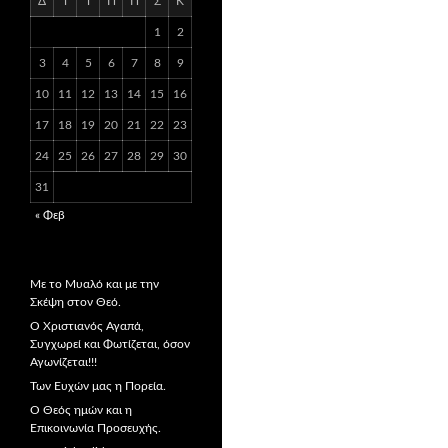
Δ
Τ
Τ
Π
Π
Σ
Κ
1
2
3
4
5
6
7
8
9
10
11
12
13
14
15
16
17
18
19
20
21
22
23
24
25
26
27
28
29
30
31
« Φεβ
Με το Μυαλό και με την
Σκέψη στον Θεό.
Ο Χριστιανός Αγαπά,
Συγχωρεί και Φωτίζεται, όσον
Αγωνίζεται!!!
Των Ευχών μας η Πορεία.
Ο Θεός ημών και η
Επικοινωνία Προσευχής.