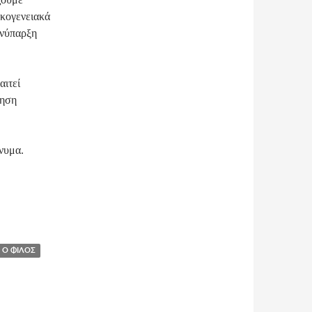
ικογενειακά
υνύπαρξη
αιτεί
ληση
ήνυμα.
 Ο ΦΊΛΟΣ