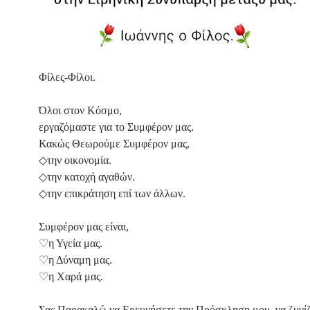
Φίλες-Φίλοι.
Όλοι στον Κόσμο,
εργαζόμαστε για το Συμφέρον μας.
Κακώς Θεωρούμε Συμφέρον μας,
◇την οικονομία.
◇την κατοχή αγαθών.
◇την επικράτηση επί των άλλων.
Συμφέρον μας είναι,
♡η Υγεία μας.
♡η Δύναμη μας.
♡η Χαρά μας.
Σας Παρακαλώ να Ερευνήσετε την Πρόσκληση μου, να ζυγί