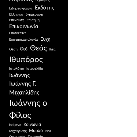
Διχασμός
Εκδότης
Ειδησεογραφία
Ελληνικό
Ενημέρωση
Επένδυση
Επίσημη
Επικοινωνία
Επισκέπτες
Ευχή
Επιχειρηματολογία
Θεός
Θεό
Θέση
Ιδέα.
Ιθυπόρος
Ιστολόγιο
Ιστοσελίδα
Ιωάννης
Ιωάννης Γ.
Μιχαηλίδης
Ιωάννης ο
Φίλος
Κοινωνία
Κείμενο
Μυαλό
Μιχαηλίδης
Νέα
Οικονομία
Παρουσία