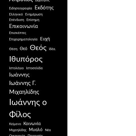
Διχασμός
Εκδότης
Ειδησεογραφία
Ελληνικό
Ενημέρωση
Επένδυση
Επίσημη
Επικοινωνία
Επισκέπτες
Ευχή
Επιχειρηματολογία
Θεός
Θεό
Θέση
Ιδέα.
Ιθυπόρος
Ιστολόγιο
Ιστοσελίδα
Ιωάννης
Ιωάννης Γ.
Μιχαηλίδης
Ιωάννης ο
Φίλος
Κοινωνία
Κείμενο
Μυαλό
Μιχαηλίδης
Νέα
Οικονομία
Παρουσία