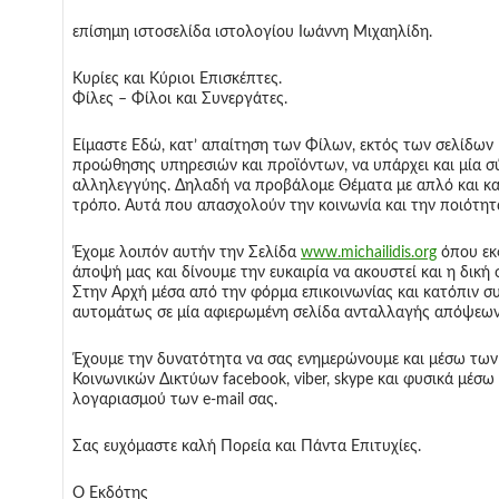
επίσημη ιστοσελίδα ιστολογίου Ιωάννη Μιχαηλίδη.
Κυρίες και Κύριοι Επισκέπτες.
Φίλες – Φίλοι και Συνεργάτες.
Είμαστε Εδώ, κατ’ απαίτηση των Φίλων, εκτός των σελίδων
προώθησης υπηρεσιών και προϊόντων, να υπάρχει και μία σ
αλληλεγγύης. Δηλαδή να προβάλομε Θέματα με απλό και κ
τρόπο. Αυτά που απασχολούν την κοινωνία και την ποιότητ
Έχομε λοιπόν αυτήν την Σελίδα
www.michailidis.org
όπου εκ
άποψή μας και δίνουμε την ευκαιρία να ακουστεί και η δική
Στην Αρχή μέσα από την φόρμα επικοινωνίας και κατόπιν σ
αυτομάτως σε μία αφιερωμένη σελίδα ανταλλαγής απόψεων
Έχουμε την δυνατότητα να σας ενημερώνουμε και μέσω των
Κοινωνικών Δικτύων facebook, viber, skype και φυσικά μέσω
λογαριασμού των e-mail σας.
Σας ευχόμαστε καλή Πορεία και Πάντα Επιτυχίες.
Ο Εκδότης