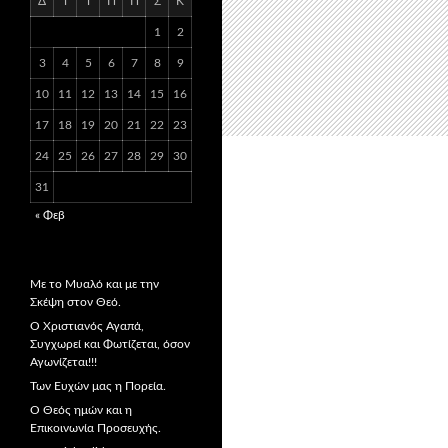
Δ
Τ
Τ
Π
Π
Σ
Κ
1
2
3
4
5
6
7
8
9
10
11
12
13
14
15
16
17
18
19
20
21
22
23
24
25
26
27
28
29
30
31
« Φεβ
Με το Μυαλό και με την
Σκέψη στον Θεό.
Ο Χριστιανός Αγαπά,
Συγχωρεί και Φωτίζεται, όσον
Αγωνίζεται!!!
Των Ευχών μας η Πορεία.
Ο Θεός ημών και η
Επικοινωνία Προσευχής.