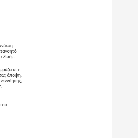
ύνδεση
ατανοητό
α Ζωής.
φράζεται η
 σας άποψη.
υνεννόησης,
.
 του