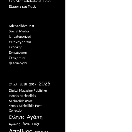
Στο MichaelidesPost. Ποιοι
Είμαστε και Γιατί.
MichaelidesPost
Social Media
Uncategorized
Εικονογραφία
Εκδότης
Ενημέρωση
Στοχασμοί
Φιλευλογία
2025
24 act
2018
2019
Digital Magazine Publisher
Ioannis Michaelidis
MichaelidesPost
Yannis Michailidis Post
Collection
Αγάπη
Έλληνες
Ανάπτυξη
Αγώνας
Απρίλιος