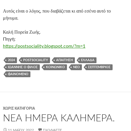
Αυτός είναι ο λόγος, που διαβάζεται κι από εσένα αυτό το
μήνυμα.
Καλή Πορεία Ζωής.
Πηγή:
https://postsociality.blogspot.com/?m=1
2024
POSTSOCIALITY
ΑΠΑΊΤΗΣΗ
ΕΛΛΆΔΑ
ΙΩΆΝΝΗΣ Ο ΦΊΛΟΣ
ΚΟΙΝΩΝΙΚΌ
ΝΈΟ
ΣΕΠΤΈΜΒΡΙΟΣ
ΦΑΙΝΌΜΕΝΟ
ΧΩΡΊΣ ΚΑΤΗΓΟΡΊΑ
ΝΈΑ ΗΜΈΡΑ ΚΑΛΗΜΈΡΑ.
11 ΜΑΪ́ΟΥ, 2022
ΣΧΟΛΙΆΣΤΕ