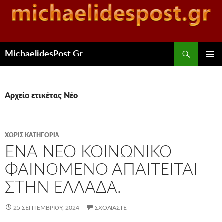
Αναζήτηση
MichaelidesPost Gr
ΜΕΤΆΒΑΣΗ
ΚΎΡΙΟ
ΣΕ
ΜΕΝΟΎ
ΠΕΡΙΕΧΌΜΕΝΟ
Αρχείο ετικέτας Νέο
ΧΩΡΊΣ ΚΑΤΗΓΟΡΊΑ
ΈΝΑ ΝΈΟ ΚΟΙΝΩΝΙΚΌ
ΦΑΙΝΌΜΕΝΟ ΑΠΑΙΤΕΊΤΑΙ
ΣΤΗΝ ΕΛΛΆΔΑ.
25 ΣΕΠΤΕΜΒΡΊΟΥ, 2024
ΣΧΟΛΙΆΣΤΕ