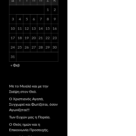
Δ
Τ
Τ
Π
Π
Σ
Κ
1
2
3
4
5
6
7
8
9
10
11
12
13
14
15
16
17
18
19
20
21
22
23
24
25
26
27
28
29
30
31
« Φεβ
Με το Μυαλό και με την
Σκέψη στον Θεό.
Ο Χριστιανός Αγαπά,
Συγχωρεί και Φωτίζεται, όσον
Αγωνίζεται!!!
Των Ευχών μας η Πορεία.
Ο Θεός ημών και η
Επικοινωνία Προσευχής.