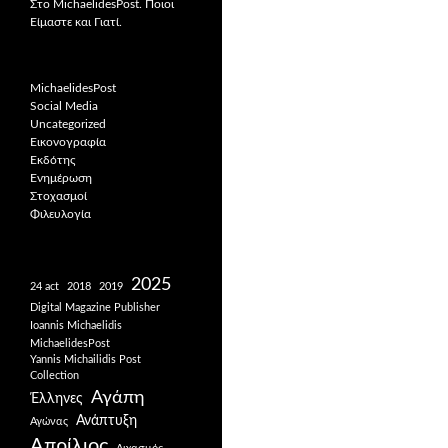
Στο MichaelidesPost. Ποιοι
Είμαστε και Γιατί.
MichaelidesPost
Social Media
Uncategorized
Εικονογραφία
Εκδότης
Ενημέρωση
Στοχασμοί
Φιλευλογία
2025
24 act
2018
2019
Digital Magazine Publisher
Ioannis Michaelidis
MichaelidesPost
Yannis Michailidis Post
Collection
Αγάπη
Έλληνες
Ανάπτυξη
Αγώνας
Απρίλιος