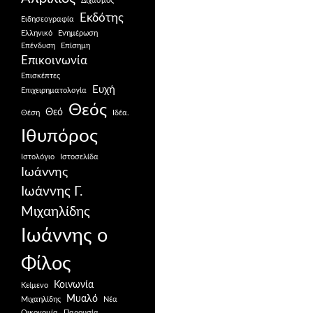
Διχασμός
Εκδότης
Ειδησεογραφία
Ελληνικό
Ενημέρωση
Επένδυση
Επίσημη
Επικοινωνία
Επισκέπτες
Ευχή
Επιχειρηματολογία
Θεός
Θεό
Θέση
Ιδέα.
Ιθυπόρος
Ιστολόγιο
Ιστοσελίδα
Ιωάννης
Ιωάννης Γ.
Μιχαηλίδης
Ιωάννης ο
Φίλος
Κοινωνία
Κείμενο
Μυαλό
Μιχαηλίδης
Νέα
Οικονομία
Παρουσία