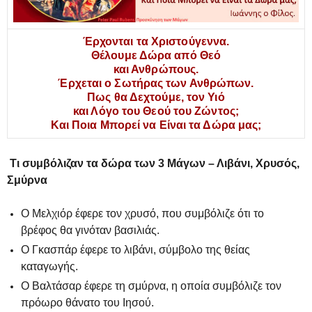
Έρχονται τα Χριστούγεννα.
Θέλουμε Δώρα από Θεό
και Ανθρώπους.
Έρχεται ο Σωτήρας των Ανθρώπων.
Πως θα Δεχτούμε, τον Υιό
και Λόγο του Θεού του Ζώντος;
Και Ποια Μπορεί να Είναι τα Δώρα μας;
Τι συμβόλιζαν
τα δώρα
των 3
Μάγων
– Λιβάνι, Χρυσός,
Σμύρνα
Ο Μελχιόρ έφερε τον χρυσό, που συμβόλιζε ότι το
βρέφος θα γινόταν βασιλιάς.
Ο Γκασπάρ έφερε το λιβάνι, σύμβολο της θείας
καταγωγής.
Ο Βαλτάσαρ έφερε τη σμύρνα, η οποία συμβόλιζε τον
πρόωρο θάνατο του Ιησού.