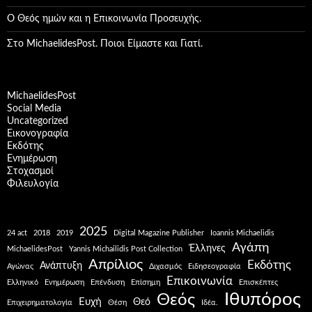
Ο Θεός ημών και η Επικοινωνία Προσευχής.
Στο MichaelidesPost. Ποιοι Είμαστε και Γιατί.
MichaelidesPost
Social Media
Uncategorized
Εικονογραφία
Εκδότης
Ενημέρωση
Στοχασμοί
Φιλευλογία
2025
24 act
2018
2019
Digital Magazine Publisher
Ioannis Michaelidis
Αγάπη
Έλληνες
MichaelidesPost
Yannis Michailidis Post Collection
Απρίλιος
Εκδότης
Ανάπτυξη
Αγώνας
Διχασμός
Ειδησεογραφία
Επικοινωνία
Ελληνικό
Ενημέρωση
Επένδυση
Επίσημη
Επισκέπτες
Ιθυπόρος
Θεός
Ευχή
Θεό
Επιχειρηματολογία
Θέση
Ιδέα.