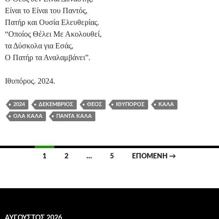
Είναι το Είναι του Παντός,
Πατήρ και Ουσία Ελευθερίας.
“Οποίος Θέλει Με Ακολουθεί,
τα Δύσκολα για Εσάς,
Ο Πατήρ τα Αναλαμβάνει”.
Ιθυπόρος. 2024.
2024
ΔΕΚΈΜΒΡΙΟΣ
ΘΕΌΣ
ΙΘΥΠΌΡΟΣ
ΚΑΛΆ
ΌΛΑ ΚΑΛΆ
ΠΆΝΤΑ ΚΑΛΆ
Πλοήγηση
1
2
…
5
ΕΠΌΜΕΝΗ →
άρθρων
ΑΎΓΟΥΣΤΟΣ 2026