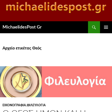
Αναζήτηση
MichaelidesPost Gr
ΜΕΤΆΒΑΣΗ
ΚΎΡΙΟ
ΣΕ
ΜΕΝΟΎ
ΠΕΡΙΕΧΌΜΕΝΟ
Αρχείο ετικέτας Θεός
ΕΙΚΟΝΟΓΡΑΦΊΑ
,
ΦΙΛΕΥΛΟΓΊΑ