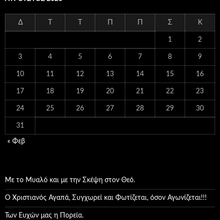
Δ
Τ
Τ
Π
Π
Σ
Κ
1
2
3
4
5
6
7
8
9
10
11
12
13
14
15
16
17
18
19
20
21
22
23
24
25
26
27
28
29
30
31
« Φεβ
Με το Μυαλό και με την Σκέψη στον Θεό.
Ο Χριστιανός Αγαπά, Συγχωρεί και Φωτίζεται, όσον Αγωνίζεται!!!
Των Ευχών μας η Πορεία.